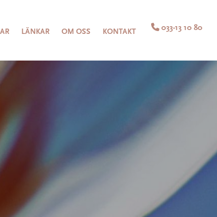

033-13 10 80
LAR
LÄNKAR
OM OSS
KONTAKT