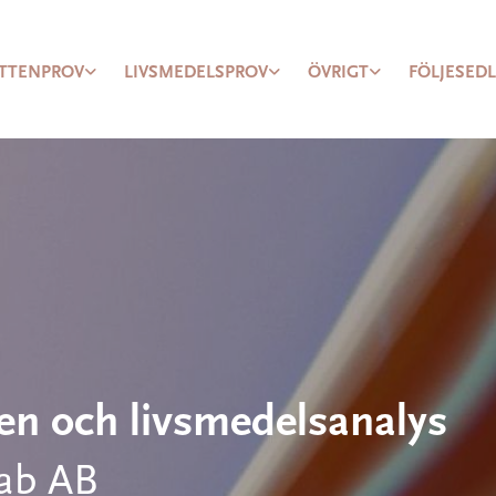
TTENPROV
LIVSMEDELSPROV
ÖVRIGT
FÖLJESED
ten och livsmedelsanalys
Lab AB