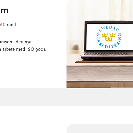
ium
AC
med
 kraven i den nya
ra arbete med ISO 9001.