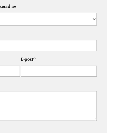
sserad av
E-post*