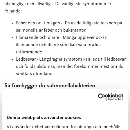
obehagliga och allvarliga. De vanligaste symptomen är
följande:
Feber och ont i magen - En av de tidigaste tecknen på
salmonella är feber och buksmärtor.
Illamående och diarré - Många upplever också
illamående och diarré som kan vara mycket
uttömmande.
Ledbesvär - Långdragna symptom kan leda till ledbesvär
och följdsjukdomar, men det förekommer mest om du
smittats utomlands.
Så förebygger du salmonellabakterien
För att minska risken för salmonella är det viktigt att:
Tvätta händerna regelbundet: Speciellt efter att ha
hanterat rå mat.
Denna webbplats använder cookies
Tillaga mat grundligt: Se till att kött och ägg är
Vi använder enhetsidentifierare för att anpassa innehållet
ordentligt tillagade.