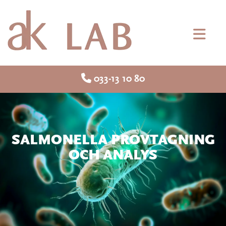

033-13 10 80
SALMONELLA PROVTAGNING
OCH ANALYS