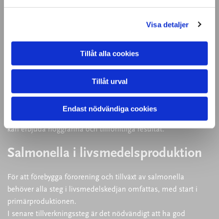
Visa detaljer
Salmonella provtagning och analys
Tillåt alla cookies
På AK Lab erbjuder vi säkra och tillförlitliga tester för
salmonella. Vi analyserar prover från olika källor, till exempel
Tillåt urval
livsmedel eller svabbar från slaktkroppar, för att upptäcka
förekomst av bakterier. Vårt laboratorium är utrustat med den
Endast nödvändiga cookies
senaste tekniken för mikrobiologiska tester, vilket gör att vi
kan erbjuda noggranna och tillförlitliga resultat.
Salmonella i livsmedelsproduktion
För att förebygga förorening och tillväxt av salmonella
behöver alla steg i livsmedelskedjan omfattas, med start i
primärproduktionen.
I senare tillverkningssteg är det nödvändigt att ha god