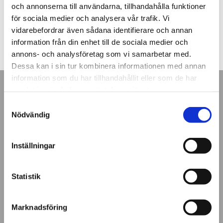
och annonserna till användarna, tillhandahålla funktioner
Hålla köket rent: Rengör ytor och redskap noggrant för
för sociala medier och analysera vår trafik. Vi
att undvika kontaminering.
vidarebefordrar även sådana identifierare och annan
Läs mer på Livsmedelsverket!
information från din enhet till de sociala medier och
annons- och analysföretag som vi samarbetar med.
Dessa kan i sin tur kombinera informationen med annan
information som du har tillhandahållit eller som de har
samlat in när du har använt deras tjänster.
Samtyckesval
Nödvändig
Inställningar
Statistik
Marknadsföring