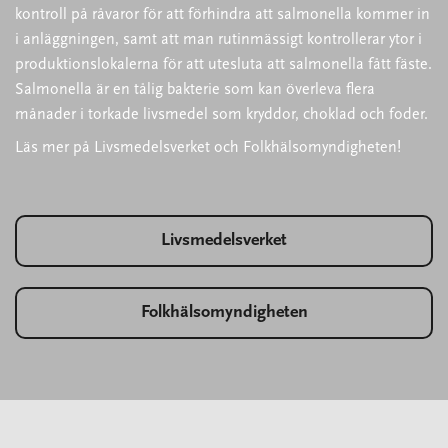
kontroll på råvaror för att förhindra att salmonella kommer in
i anläggningen, samt att man rutinmässigt kontrollerar ytor i
produktionslokalerna för att utesluta att salmonella fått fäste.
Salmonella är en tålig bakterie som kan överleva flera
månader i torkade livsmedel som kryddor, choklad och foder.
Läs mer på Livsmedelsverket och Folkhälsomyndigheten!
Livsmedelsverket
Folkhälsomyndigheten