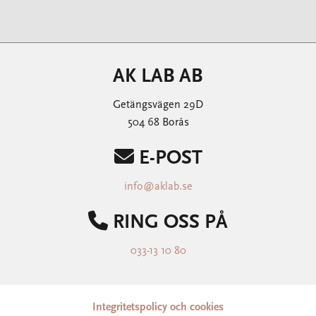
AK LAB AB
Getängsvägen 29D
504 68 Borås

E-POST
info@aklab.se

RING OSS PÅ
033-13 10 80
Integritetspolicy och cookies