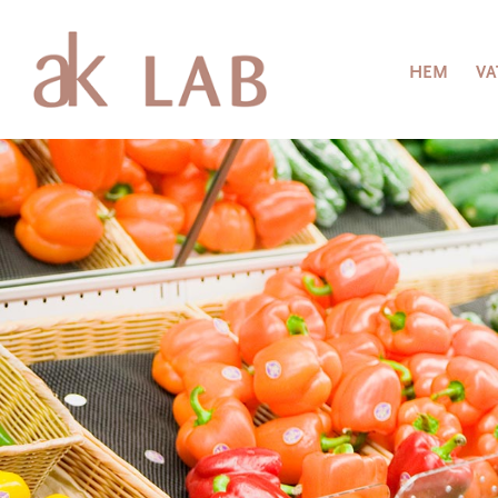
HEM
VA