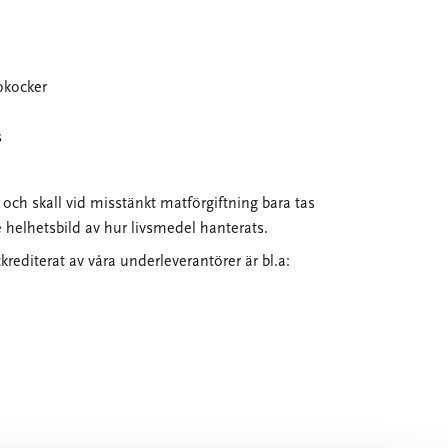
okocker
s
r och skall vid misstänkt matförgiftning bara tas
 helhetsbild av hur livsmedel hanterats.
rediterat av våra underleverantörer är bl.a: