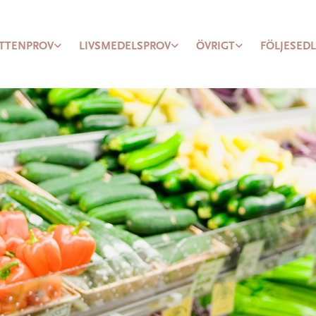
TTENPROV
LIVSMEDELSPROV
ÖVRIGT
FÖLJESED