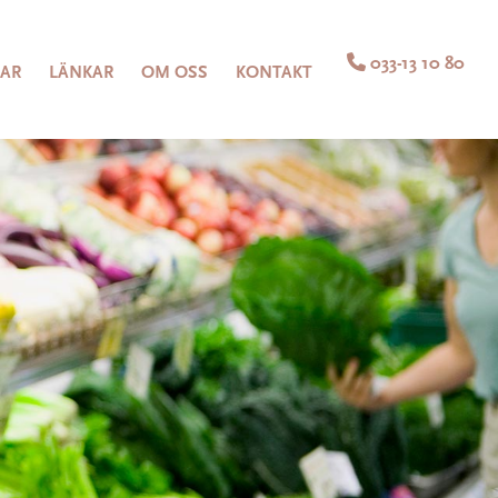

033-13 10 80
LAR
LÄNKAR
OM OSS
KONTAKT