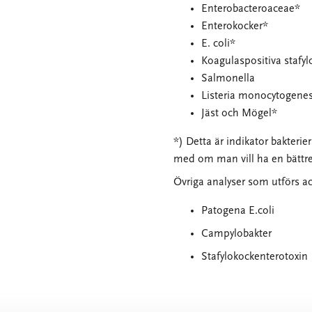
Enterobacteroaceae*
Enterokocker*
E. coli*
Koagulaspositiva stafyl
Salmonella
Listeria monocytogene
Jäst och Mögel*
*) Detta är indikator bakterie
med om man vill ha en bättre
Övriga analyser som utförs ack
Patogena E.coli
Campylobakter
Stafylokockenterotoxin