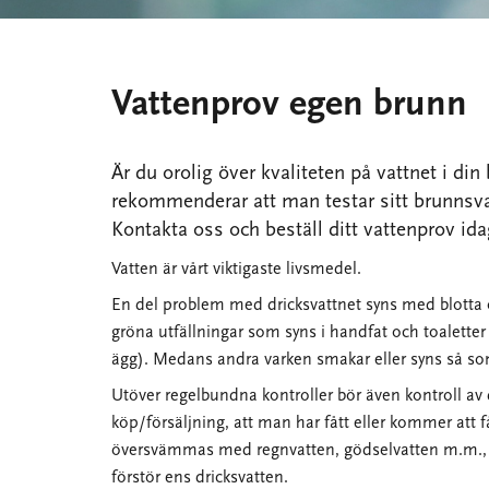
Vattenprov egen brunn
Är du orolig över kvaliteten på vattnet i di
rekommenderar att man testar sitt brunnsvat
Kontakta oss och beställ ditt vattenprov ida
Vatten är vårt viktigaste livsmedel.
En del problem med dricksvattnet syns med blotta ö
gröna utfällningar som syns i handfat och toaletter e
ägg). Medans andra varken smakar eller syns så som
Utöver regelbundna kontroller bör även kontroll av d
köp/försäljning, att man har fått eller kommer att
översvämmas med regnvatten, gödselvatten m.m., el
förstör ens dricksvatten.