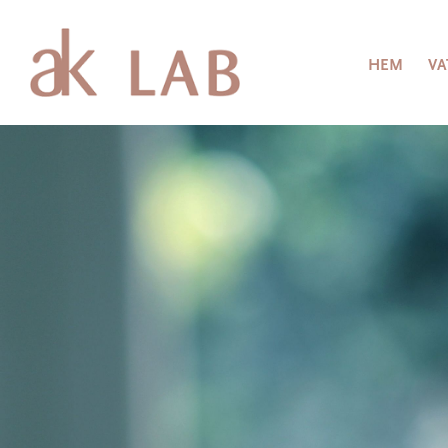
HEM
VA