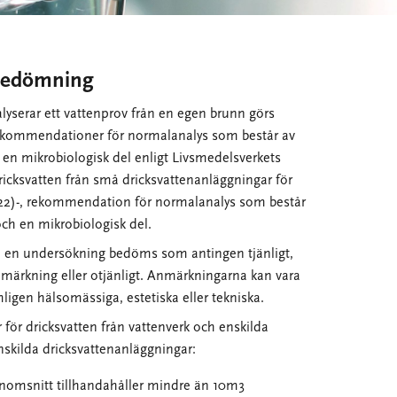
bedömning
lyserar ett vattenprov från en egen brunn görs
rekommendationer för normalanalys som består av
 en mikrobiologisk del enligt Livsmedelsverkets
ricksvatten från små dricksvattenanläggningar för
022)-, rekommendation för normalanalys som består
och en mikrobiologisk del.
n en undersökning bedöms som antingen tjänligt,
nmärkning eller otjänligt. Anmärkningarna kan vara
mligen hälsomässiga, estetiska eller tekniska.
r för dricksvatten från vattenverk och enskilda
nskilda dricksvattenanläggningar:
nomsnitt tillhandahåller mindre än 10m3