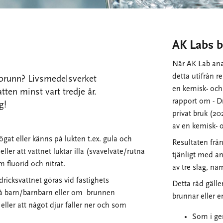
AK Labs 
När AK Lab ana
detta utifrån 
n brunn? Livsmedelsverket
en kemisk- och
ten minst vart tredje år.
rapport om - D
g!
privat bruk (2
av en kemisk- 
gat eller känns på lukten t.ex. gula och
Resultaten frå
ller att vattnet luktar illa (svavelväte/rutna
tjänligt med a
 fluorid och nitrat.
av tre slag, nä
ricksvattnet göras vid fastighets
Detta råd gälle
 få barn/barnbarn eller om brunnen
brunnar eller e
ler att något djur faller ner och som
Som i ge