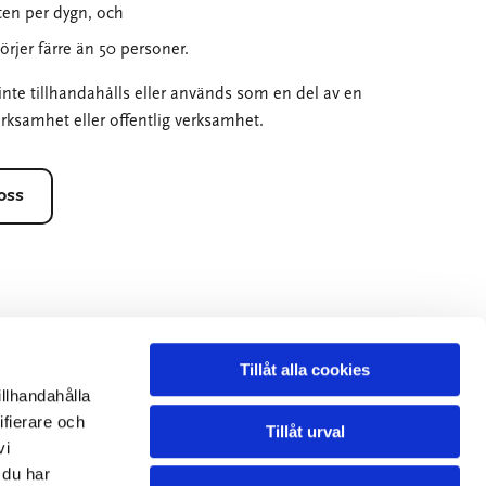
ten per dygn, och
rjer färre än 50 personer.
inte tillhandahålls eller används som en del av en
rksamhet eller offentlig verksamhet.
oss
Tillåt alla cookies

RING OSS PÅ
illhandahålla
ifierare och
Tillåt urval
033-13 10 80
vi
 du har