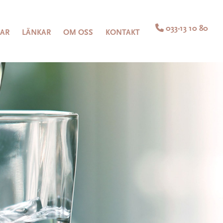

033-13 10 80
LAR
LÄNKAR
OM OSS
KONTAKT