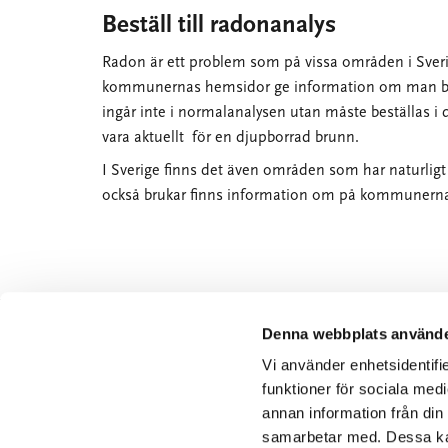
Beställ till radonanalys
Radon är ett problem som på vissa områden i Sverige
kommunernas hemsidor ge information om man bor
ingår inte i normalanalysen utan måste beställas i 
vara aktuellt för en djupborrad brunn.
I Sverige finns det även områden som har naturligt 
också brukar finns information om på kommunern
Denna webbplats använde
AK LAB AB
Vi använder enhetsidentifie
funktioner för sociala medi
Getängsvägen 29D
annan information från din
504 68 Borås
samarbetar med. Dessa kan