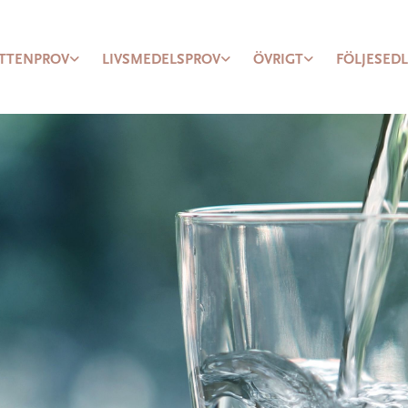
TTENPROV
LIVSMEDELSPROV
ÖVRIGT
FÖLJESED