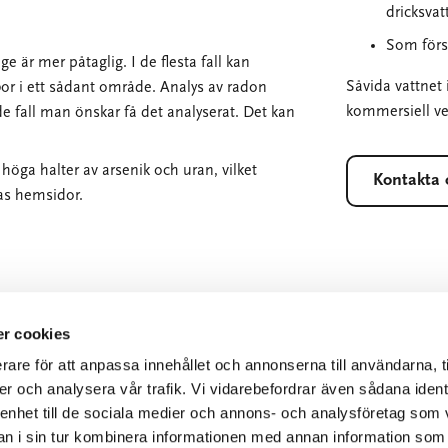
dricksvat
Som försö
 är mer påtaglig. I de flesta fall kan
Såvida vattnet 
 i ett sådant område. Analys av radon
kommersiell ve
de fall man önskar få det analyserat. Det kan
höga halter av arsenik och uran, vilket
Kontakta 
as hemsidor.
r cookies

E-POST
rare för att anpassa innehållet och annonserna till användarna, t
er och analysera vår trafik. Vi vidarebefordrar även sådana ident
info@aklab.se
 enhet till de sociala medier och annons- och analysföretag som 
 i sin tur kombinera informationen med annan information som