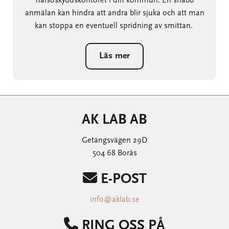
hälsoskyddskontoret i din kommun. En snabb
anmälan kan hindra att andra blir sjuka och att man
kan stoppa en eventuell spridning av smittan.
Läs mer
AK LAB AB
Getängsvägen 29D
504 68 Borås

E-POST
info@aklab.se

RING OSS PÅ