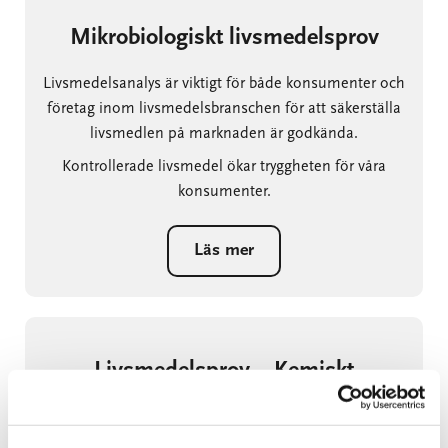
Mikrobiologiskt livsmedelsprov
Livsmedelsanalys är viktigt för både konsumenter och
företag inom livsmedelsbranschen för att säkerställa
livsmedlen på marknaden är godkända.
Kontrollerade livsmedel ökar tryggheten för våra
konsumenter.
Läs mer
Livsmedelsprov – Kemiskt
Vi utför kemiska parametrar som t.ex. pH,
vattenaktivitet och näringsvärde. På köttfärs erbjuder