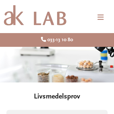

033-13 10 80
Livsmedelsprov