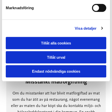
Marknadsföring
Utbrottsanalys
AK Lab utför analyser för utbrottskontroll och
Visa detaljer
provtagningsmaterial finns att tillgå på vårt
laboratorium.
Tillåt alla cookies
Läs mer
Tillåt urval
Endast nödvändiga cookies
Misstänkt matförgiftning
Om du misstanker att har blivit matförgiftad av mat
som du har ätit av på restaurang, något evenemang
eller av maten du har köpt ska du kontakta miljö- och