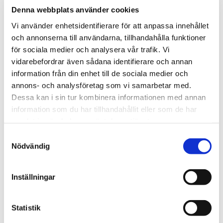
Denna webbplats använder cookies
vi ett paket med analys av protein och kollagen.
Vi använder enhetsidentifierare för att anpassa innehållet
och annonserna till användarna, tillhandahålla funktioner
Läs mer
för sociala medier och analysera vår trafik. Vi
vidarebefordrar även sådana identifierare och annan
information från din enhet till de sociala medier och
annons- och analysföretag som vi samarbetar med.
Challenge test i livsmedel
Dessa kan i sin tur kombinera informationen med annan
information som du har tillhandahållit eller som de har
(Tillsatsförsök)
samlat in när du har använt deras tjänster.
Challenge test är en viktigt vid lanseringen av
Samtyckesval
Nödvändig
livsmedel för att säkerställa att de nya produkterna är
säkra att konsumera.
Inställningar
Läs mer
Statistik