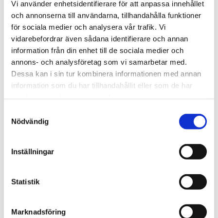
Vi använder enhetsidentifierare för att anpassa innehållet
och annonserna till användarna, tillhandahålla funktioner
AK Lab erbjuder analys av anjoner med hjälp av
för sociala medier och analysera vår trafik. Vi
jonkromatografi. Halterna av framförallt fluorid, klorid, nitrat
vidarebefordrar även sådana identifierare och annan
och sulfat kan analyseras ner till ett par mikrogram per liter.
information från din enhet till de sociala medier och
Klorat, klorit, borsyra, bromid, jodid, tiosulfat och perklorat
annons- och analysföretag som vi samarbetar med.
kan vi också analysera.
Dessa kan i sin tur kombinera informationen med annan
information som du har tillhandahållit eller som de har
Absorptionslösningar på rökgaser
samlat in när du har använt deras tjänster.
Vi utför ackrediterade analyser på anjoner i
Samtyckesval
absorptionslösningar med låga rapportgränser, från 5 till 20
Nödvändig
µg/l.
Kontroll av borsyra
Inställningar
Material- och grundvattenprov från områden där borsyra
används för konservering av trägrundläggningar.
Statistik
Kontakta oss
Marknadsföring