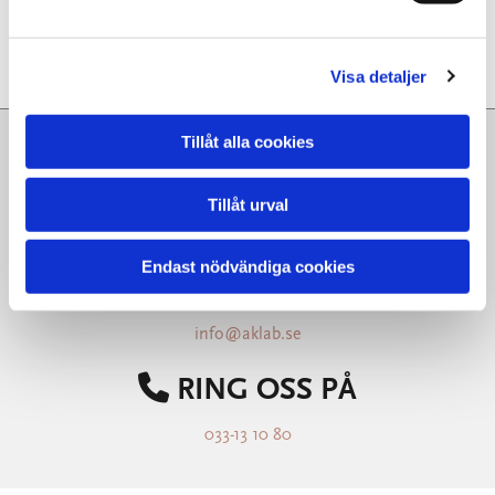
Ladda ner våra följesedlar
Visa detaljer
Tillåt alla cookies
AK LAB AB
Tillåt urval
Getängsvägen 29D
504 68 Borås
Endast nödvändiga cookies

E-POST
info@aklab.se

RING OSS PÅ
033-13 10 80