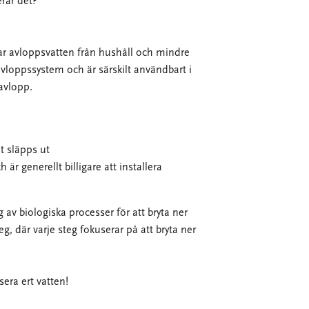
rar det?
ar avloppsvatten från hushåll och mindre
a avloppssystem och är särskilt användbart i
avlopp.
t släpps ut
 är generellt billigare att installera
av biologiska processer för att bryta ner
teg, där varje steg fokuserar på att bryta ner
sera ert vatten!