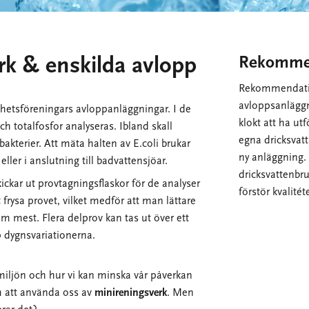
rk & enskilda avlopp
Rekomme
Rekommendation
avloppsanläggn
ghetsföreningars avloppanläggningar. I de
klokt att ha ut
h totalfosfor analyseras. Ibland skall
egna dricksvatt
akterier. Att mäta halten av E.coli brukar
ny anläggning. 
ller i anslutning till badvattensjöar.
dricksvattenbr
ckar ut provtagningsflaskor för de analyser
förstör kvalitét
t frysa provet, vilket medför att man lättare
m mest. Flera delprov kan tas ut över ett
p dygnsvariationerna.
 miljön och hur vi kan minska vår påverkan
om att använda oss av
minireningsverk
. Men