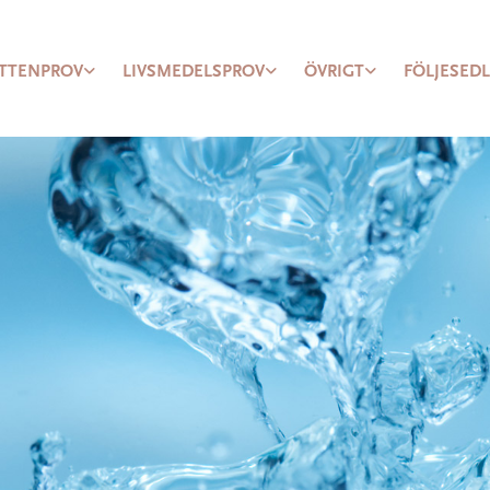
TTENPROV
LIVSMEDELSPROV
ÖVRIGT
FÖLJESED