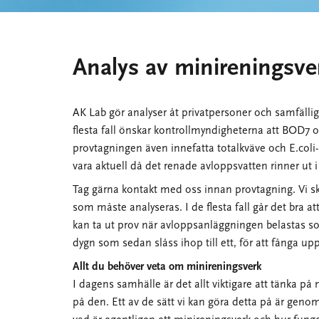
Analys av minireningsve
AK Lab gör analyser åt privatpersoner och samfälli
flesta fall önskar kontrollmyndigheterna att BOD7 oc
provtagningen även innefatta totalkväve och E.coli-b
vara aktuell då det renade avloppsvatten rinner ut i e
Tag gärna kontakt med oss innan provtagning. Vi ski
som måste analyseras. I de flesta fall går det bra at
kan ta ut prov när avloppsanläggningen belastas so
dygn som sedan slåss ihop till ett, för att fånga up
Allt du behöver veta om minireningsverk
I dagens samhälle är det allt viktigare att tänka på
på den. Ett av de sätt vi kan göra detta på är gen