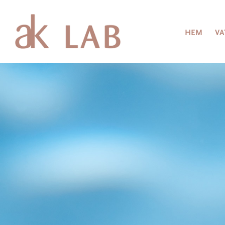
HEM
VA