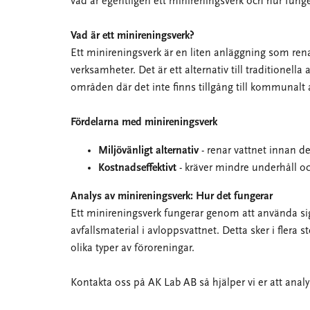
vad är egentligen ett minireningsverk och hur funge
Vad är ett minireningsverk?
Ett minireningsverk är en liten anläggning som ren
verksamheter. Det är ett alternativ till traditionell
områden där det inte finns tillgång till kommunalt 
Fördelarna med minireningsverk
Miljövänligt alternativ
- renar vattnet innan de
Kostnadseffektivt
- kräver mindre underhåll och
Analys av minireningsverk: Hur det fungerar
Ett minireningsverk fungerar genom att använda sig 
avfallsmaterial i avloppsvattnet. Detta sker i flera s
olika typer av föroreningar.
Kontakta oss på AK Lab AB så hjälper vi er att analy