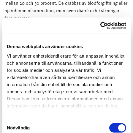
mellan 20 och 30 procent. De drabbas av blodförgiftning eller
hjärnhinneinflammation, men även diarré och kräkningar
förekommer.
Upp till fem gravida kvinnor drabbas årligen, men något
enstaka fall där fostret smittas.
Denna webbplats använder cookies
Listeria analys och provtagning
Vi använder enhetsidentifierare för att anpassa innehållet
Listeriabakterier är tåliga och utmärker sig genom att den kan
och annonserna till användarna, tillhandahålla funktioner
föröka sig i kylskåpstemperaturer, ju kallare desto
för sociala medier och analysera vår trafik. Vi
långsammare, samt överlever frysning och klarar sig utan
vidarebefordrar även sådana identifierare och annan
syre.
information från din enhet till de sociala medier och
annons- och analysföretag som vi samarbetar med.
Det innebär ändå att produkter som har flera veckors
Dessa kan i sin tur kombinera informationen med annan
hållbarhet i kylskåp kan hinna få skadliga nivåer för
information som du har tillhandahållit eller som de har
riskgrupperna innan hållbarheten har gått ut. Den mat som
samlat in när du har använt deras tjänster.
tillagas till minst 70°C är säker att äta ur listeriasynpunkt.
Samtyckesval
Nödvändig