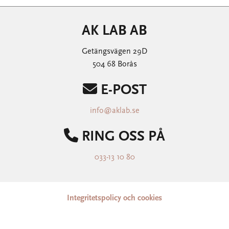
AK LAB AB
Getängsvägen 29D
504 68 Borås

E-POST
info@aklab.se

RING OSS PÅ
033-13 10 80
Integritetspolicy och cookies