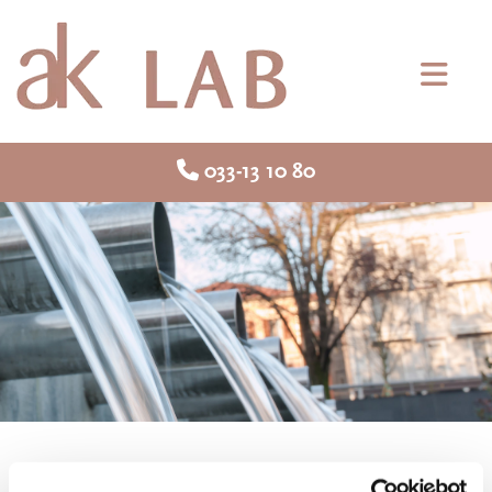

033-13 10 80
Kontroller och analys av