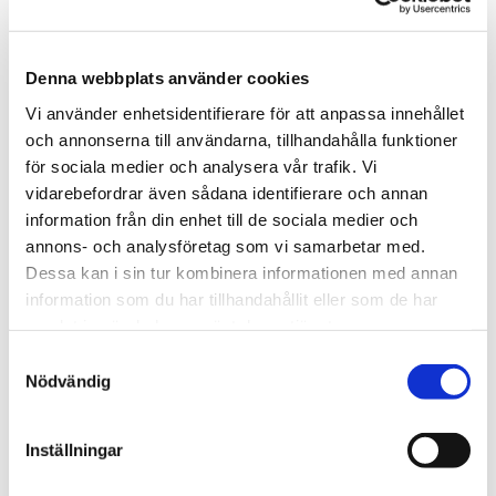
industriavlopp
Denna webbplats använder cookies
Här analyseras alla möjliga och ibland omöjliga process- och
Vi använder enhetsidentifierare för att anpassa innehållet
industriavlopp. I de flesta fall är krav, gränsvärde och
och annonserna till användarna, tillhandahålla funktioner
utsläppsmängder uppställda av olika myndigheter, men
för sociala medier och analysera vår trafik. Vi
ibland kan vår hjälp behövas med val av analysparameterar
vidarebefordrar även sådana identifierare och annan
m.m.
information från din enhet till de sociala medier och
AK Lab har lång erfarenhet av analyser på periodiska
annons- och analysföretag som vi samarbetar med.
besiktningar (karakterisering av industriellt avloppsvatten,
Dessa kan i sin tur kombinera informationen med annan
KIU), även provtagning av detta. Gruvvatten,
information som du har tillhandahållit eller som de har
geotermalvatten, havsvatten är andra provmatriser som vi
samlat in när du har använt deras tjänster.
kommer i kontakt med och har erfarenhet av. Det finns
Samtyckesval
många fallgropar och möjligheter att analysera fel, då de inte
Nödvändig
beter sig om ett dricksvatten.
Inställningar
Provtagning